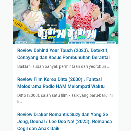
n
a
t
b
a
u
i
l
k
a
n
Review Behind Your Touch (2023): Detektif,
P
Cenayang dan Kasus Pembunuhan Berantai
e
Baiklah, sudah banyak permintaan dari yeorobun …
r
m
Review Film Korea Ditto (2000) : Fantasi
i
Melodrama Radio HAM Melompati Waktu
n
Ditto (2000), salah satu film klasik yang baru-baru ini
t
k…
a
a
Review Drakor Romantis Suzy dan Yang Se
n
Jong, Doona! / Lee Doo Na! (2023): Romansa
P
Cegil dan Anak Baik