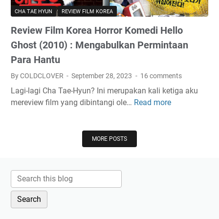
t
)
d
R
CHA TAE HYUN
REVIEW FILM KOREA
t
Y
i
Review Film Korea Horror Komedi Hello
o
o
v
(
u
e
Ghost (2010) : Mengabulkan Permintaan
2
r
r
Para Hantu
0
T
P
By COLDCLOVER
September 28, 2023
16 comments
2
o
o
2
u
l
Lagi-lagi Cha Tae-Hyun? Ini merupakan kali ketiga aku
)
c
i
mereview film yang dibintangi ole…
Read more
R
h
c
e
(
e
v
2
(
i
MORE POSTS
0
2
e
2
0
w
3
2
F
)
3
i
:
)
l
D
:
m
e