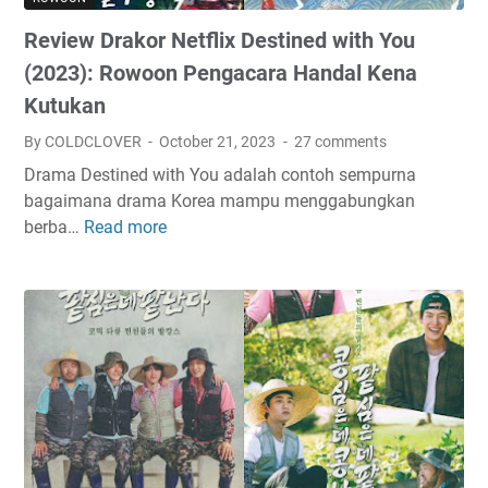
i
R
K
Review Drakor Netflix Destined with You
o
e
m
(2023): Rowoon Pengacara Handal Kena
l
a
Kutukan
u
n
a
By COLDCLOVER
October 21, 2023
27 comments
t
r
i
Drama Destined with You adalah contoh sempurna
g
s
bagaimana drama Korea mampu menggabungkan
a
S
berba…
Read more
R
S
u
e
e
z
v
s
y
i
u
d
e
n
a
w
g
n
D
g
Y
r
u
a
a
h
n
k
n
g