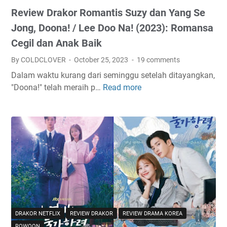
N
Review Drakor Romantis Suzy dan Yang Se
o
t
Jong, Doona! / Lee Doo Na! (2023): Romansa
O
Cegil dan Anak Baik
t
By COLDCLOVER
October 25, 2023
19 comments
h
e
Dalam waktu kurang dari seminggu setelah ditayangkan,
r
"Doona!" telah meraih p…
Read more
R
s
e
(
v
2
i
0
e
2
w
3
D
)
r
:
a
A
k
r
o
DRAKOR NETFLIX
REVIEW DRAKOR
REVIEW DRAMA KOREA
t
r
ROWOON