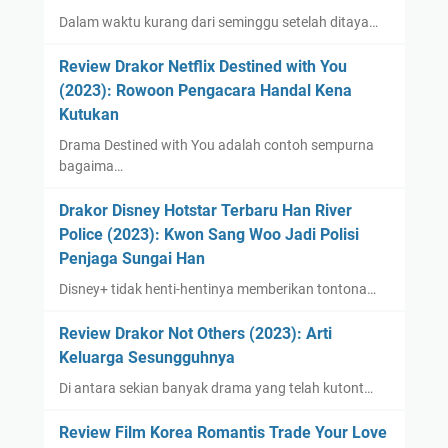
a
Dalam waktu kurang dari seminggu setelah ditaya…
r
a
Review Drakor Netflix Destined with You
H
(2023): Rowoon Pengacara Handal Kena
a
Kutukan
n
Drama Destined with You adalah contoh sempurna
t
bagaima…
u
Drakor Disney Hotstar Terbaru Han River
Police (2023): Kwon Sang Woo Jadi Polisi
Penjaga Sungai Han
Disney+ tidak henti-hentinya memberikan tontona…
Review Drakor Not Others (2023): Arti
Keluarga Sesungguhnya
Di antara sekian banyak drama yang telah kutont…
Review Film Korea Romantis Trade Your Love