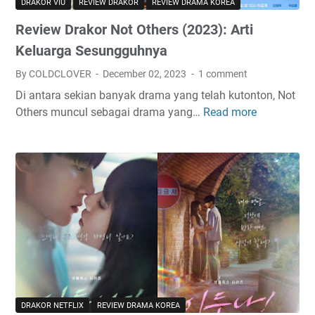
DRAKOR VIU
REVIEW DRAKOR
REVIEW DRAMA KOREA
Review Drakor Not Others (2023): Arti
Keluarga Sesungguhnya
By COLDCLOVER
December 02, 2023
1 comment
Di antara sekian banyak drama yang telah kutonton, Not
Others muncul sebagai drama yang…
Read more
R
e
v
i
e
w
D
r
a
k
o
r
DRAKOR NETFLIX
REVIEW DRAMA KOREA