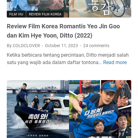
o
t
u
o
h
p
FILM VIU
REVIEW FILM KOREA
N
Y
a
a
o
Review Film Korea Romantis Yeo Jin Goo
n
!
u
P
dan Kim Hye Yoon, Ditto (2022)
(
(
e
By COLDCLOVER
October 11, 2023
24 comments
2
2
t
0
0
Ketika berbicara tentang percintaan, Ditto menjadi salah
a
2
2
satu yang wajib ada dalam daftar tontona…
Read more
R
n
3
3
e
i
)
)
v
D
:
:
i
.
R
R
e
O
o
o
w
E
m
w
F
X
a
o
i
O
n
o
l
d
s
n
m
a
a
P
K
n