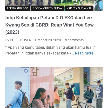
o
y
S
r
LEE KWANG SOO
REVIEW VARIETY SHOW
VARIETY SHOW VIU
a
e
N
J
Intip Kehidupan Petani D.O EXO dan Lee
e
o
t
Kwang Soo di GBRB: Reap What You Sow
n
f
(2023)
g
l
,
By COLDCLOVER
October 20, 2023
9 comments
i
D
x
“ Apa yang kamu tabur, itulah yang akan kamu tuai .”
o
D
Pepatah ini tidak hanya sekadar kata-k…
Read more
I
o
e
n
n
s
t
a
t
i
!
i
p
/
n
K
L
e
e
e
d
h
e
w
i
D
i
d